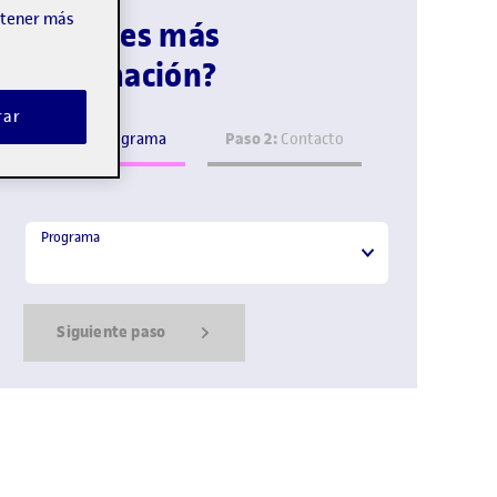
obtener más
¿Quieres más
información?
rar
Paso 1:
Paso 2:
Programa
Contacto
Programa
Programa
Siguiente paso
Show Error
Show Ok
Show Error