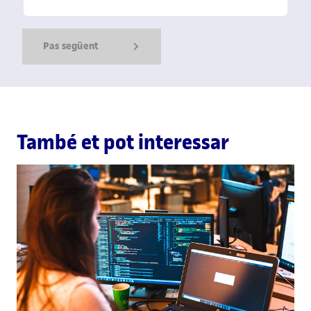
Pas següent
Show Error
Show Ok
Show Error
També et pot interessar