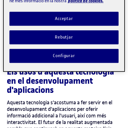
política de cookies.
ne més informació en la nostra
Què és la realitat augmentada?
La realitat augmentada és una tecnologia que
Acceptar
permet la superposició d'elements virtuals sobre
l'entorn real.
D'aquesta manera, permet als
Rebutjar
usuaris interactuar amb la virtualitat per mitjà de
dispositius com ara telèfons mòbils, tauletes o
ulleres de realitat augmentada.
Configurar
Els usos d'aquesta tecnologia
en el desenvolupament
d'aplicacions
Aquesta tecnologia s'acostuma a fer servir en el
desenvolupament d'aplicacions per oferir
informació addicional a l'usuari, així com més
interactivitat. El futur de la realitat augmentada