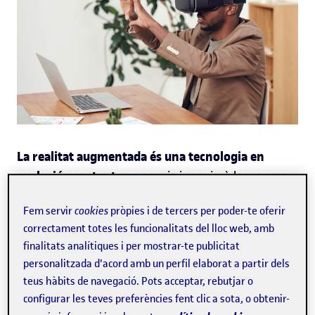
La realitat augmentada és una tecnologia en
evolució constant
que canvia i canviarà la manera
com treballem, ens entretenim, aprenem i ens
relacionem amb el que ens envolta.
Per aquesta
Fem servir
cookies
pròpies i de tercers per poder-te oferir
raó, entendre quin serà el futur d'aquesta
correctament totes les funcionalitats del lloc web, amb
determinant per a sectors tan
tecnologia és
finalitats analítiques i per mostrar-te publicitat
diferents com l'entreteniment, la indústria,
personalitzada d'acord amb un perfil elaborat a partir dels
l'educació o la medicina i tot
teus hàbits de navegació. Pots acceptar, rebutjar o
.
configurar les teves preferències fent clic a sota, o obtenir-