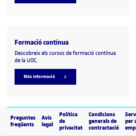
Formació contínua
Descobreix els cursos de formació contínua
de la UOC.
Més informació
Política
Condicions
Serv
Preguntes
Avís
de
generals de
per 
freqüents
legal
privacitat
contractació
emp