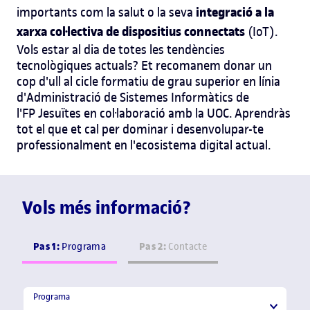
integració a la
importants com la salut o la seva
xarxa col·lectiva de dispositius connectats
(IoT).
Vols estar al dia de totes les
tendències
tecnològiques
actuals? Et recomanem donar un
cop d'ull al
cicle formatiu de grau superior en línia
d'Administració de Sistemes Informàtics
de
l'FP
Jesuïtes en col·laboració amb la UOC. Aprendràs
tot el que et cal per dominar i desenvolupar-te
professionalment en l'ecosistema digital actual.
Vols més informació?
Pas 1:
Pas 2:
Programa
Contacte
Programa
Programa