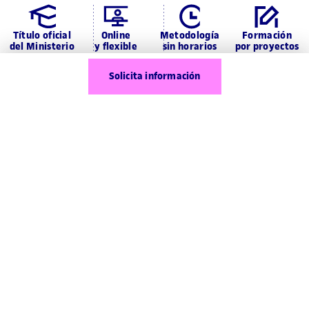
Título oficial
Online
Metodología
Formación
del Ministerio
y flexible
sin horarios
por proyectos
Solicita información
Instituciones de
prestigio y
calidad
Nuestra formación
profesional online
formación profesional
La
es clave para el
desarrollo económico del país. Y también para tu
Selecciona hasta 3 programas para comparar
UOC y
futuro profesional. Por este motivo, en la
Jesuïtes Educació
online
, de
apostamos por una FP
Compara