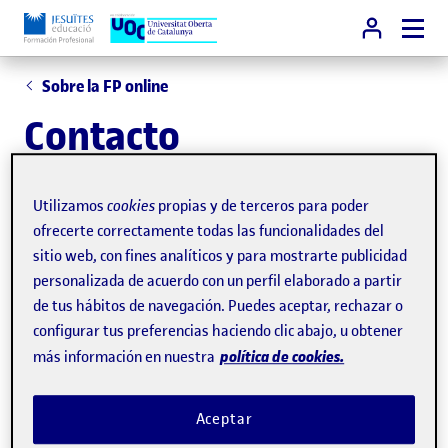
Sobre la FP online
Contacto
Estos son los canales de atención a los que puedes
Utilizamos
cookies
propias y de terceros para poder
dirigirte, cada día de la semana:
ofrecerte correctamente todas las funcionalidades del
sitio web, con fines analíticos y para mostrarte publicidad
Puedes dirigirnos tus consultas escribiendo a
personalizada de acuerdo con un perfil elaborado a partir
la dirección de correo info.fpvirtual@fje.edu.
de tus hábitos de navegación. Puedes aceptar, rechazar o
configurar tus preferencias haciendo clic abajo, u obtener
política de cookies.
más información en nuestra
Si tienes acceso al Campus Virtual, escríbenos
desde el apartado Servicio de atención,
Aceptar
situado en la página de inicio. Si no, te