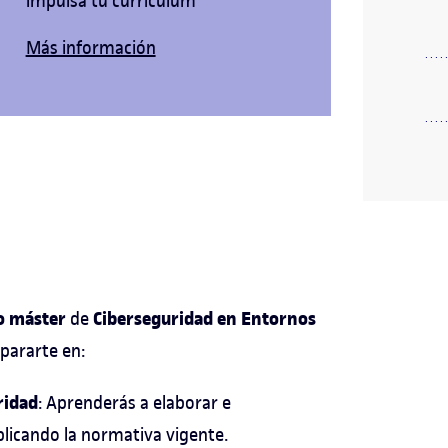
impulsa tu currículum
Más información
 o máster
Ciberseguridad en Entornos
de
pararte en:
ridad
: Aprenderás a elaborar e
licando la normativa vigente.