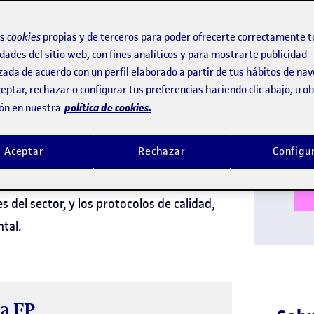
s Tecnologías
os
cookies
propias y de terceros para poder ofrecerte correctamente t
dades del sitio web, con fines analíticos y para mostrarte publicidad
ión
Idi
zada de acuerdo con un perfil elaborado a partir de tus hábitos de na
eptar, rechazar o configurar tus preferencias haciendo clic abajo, u 
Titu
política de cookies.
ón en nuestra
Insc
definir e implementar estrategias
a para
Aceptar
Rechazar
Configu
ciberseguridad
ciendo diagnósticos de
,
las medidas necesarias para mitigarlas, de
 del sector, y los protocolos de calidad,
tal.
la FP