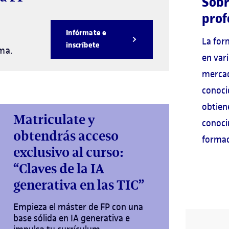
Sobr
prof
Infórmate e
La form
inscríbete
ama.
en var
mercad
conoci
obtien
Matriculate y
conoci
obtendrás acceso
formac
exclusivo al curso:
“Claves de la IA
generativa en las TIC”
Empieza el máster de FP con una
base sólida en IA generativa e