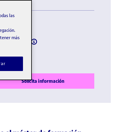
odas las
oma:
Español
vegación.
obtener más
lación:
Oficial
ripción:
Abierta
rar
Solicita información