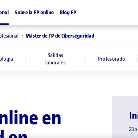
onal
Sobre la FP online
Blog FP
ofesional
Máster de FP de Ciberseguridad
Salidas
ología
Profesorado
laborales
nline en
In
23 
d en