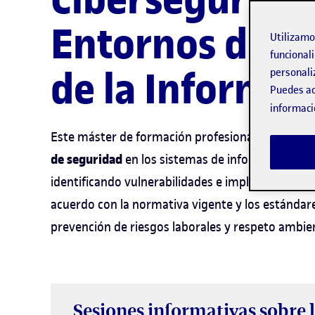
Entornos de la
Utilizam
funcionali
de la Informac
personali
Puedes ac
informaci
Este máster de formación profesional te capacit
de seguridad
en los sistemas de información ha
identificando vulnerabilidades e implementando 
acuerdo con la normativa vigente y los estándares
prevención de riesgos laborales y respeto ambien
Sesiones informativas sobre 