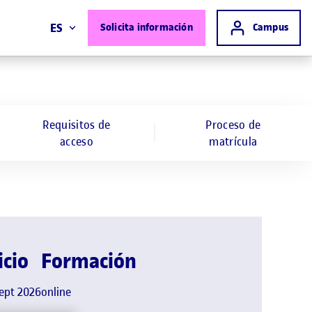
Acceso a
ES
Solicita información
Campus
Requisitos de
Proceso de
acceso
matrícula
icio
Formación
sept 2026
online