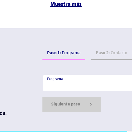
Muestra más
Paso 1:
Paso 2:
Programa
Contacto
Programa
Programa
Siguiente paso
da.