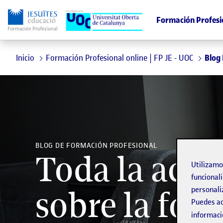
Formación Profesi
Inicio
Formación Profesional online | FP JE - UOC
Blog
BLOG DE FORMACIÓN PROFESIONAL
Toda la actu
Utilizam
funcionali
personali
sobre la for
Puedes ac
informaci