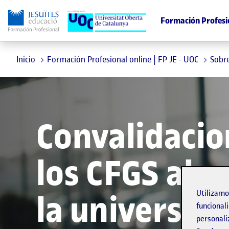
Formación Profesi
Inicio
Formación Profesional online | FP JE - UOC
Sobre
Convalidacio
los CFGS al a
Utilizam
la universid
funcionali
personali