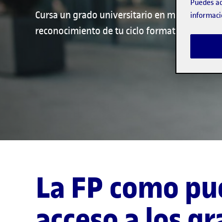
Puedes ac
Cursa un grado universitario en menos tiempo
informaci
reconocimiento de tu ciclo formativo.
La FP como pu
acceso a los g