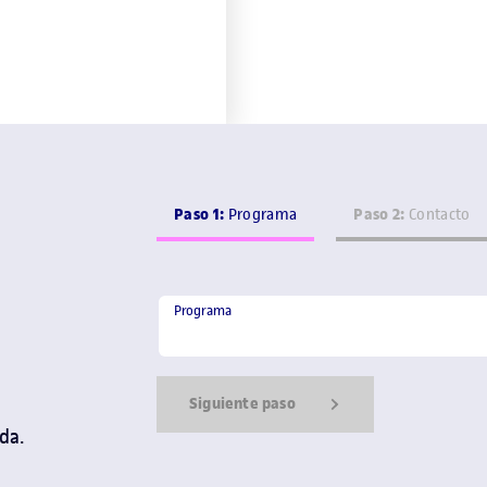
Paso 1:
Paso 2:
Programa
Contacto
Programa
Programa
Siguiente paso
da.