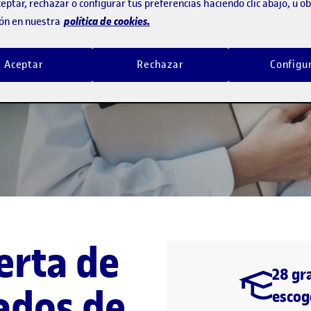
eptar, rechazar o configurar tus preferencias haciendo clic abajo, u 
 gracias al
política de cookies.
ón en nuestra
Aceptar
Rechazar
Configu
erta de
28 gr
rados de
escog