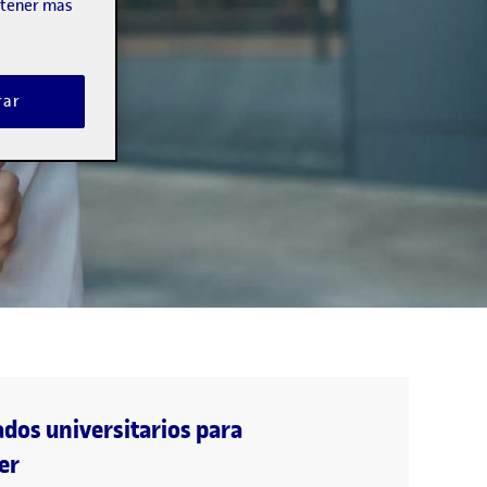
obtener más
rar
ados universitarios para
er