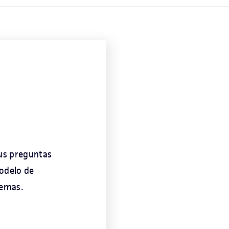
us preguntas
modelo de
temas.