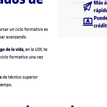
Más á
rápid
Puede
crédi
ursar un ciclo formativo es
nuar avanzando.
go de la vida
, en la UOC te
 ciclo formativo una vez
o
de técnico superior
tiempo.