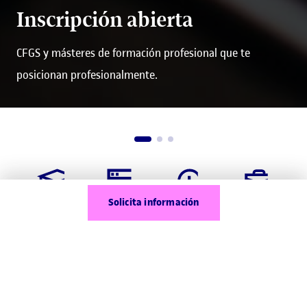
Inscripción abierta
CFGS y másteres de formación profesional que te
posicionan profesionalmente.
Título oficial
Online y
Metodología
Formación
Solicita información
del Ministerio
flexible
sin horarios
por proyectos
Instituciones
de
prestigio y
calidad