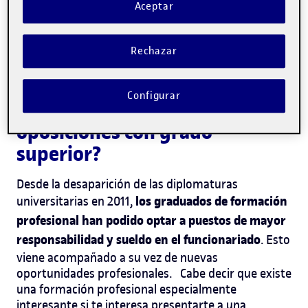
Aceptar
si te estás planteando estudiar una formación
te
profesional, este artículo es para ti pues
contaremos a qué oposiciones con grado superior
Rechazar
puedes optar.
Configurar
¿Qué me ofrecen las
oposiciones con grado
superior?
Desde la desaparición de las diplomaturas
los graduados de formación
universitarias en 2011,
profesional han podido optar a puestos de mayor
responsabilidad y sueldo en el funcionariado
. Esto
viene acompañado a su vez de nuevas
oportunidades profesionales.
Cabe decir que existe
una formación profesional especialmente
interesante si te interesa presentarte a una