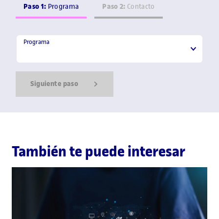
Paso 1:
Paso 2:
Programa
Contacto
Programa
Programa
Siguiente paso
Show Error
Show Ok
Show Error
También te puede interesar