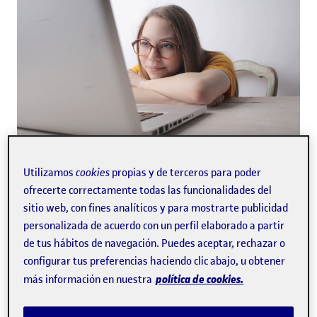
Utilizamos
cookies
propias y de terceros para poder
En 2011, con la aplicación de la nueva regulación del
ofrecerte correctamente todas las funcionalidades del
Estatuto Básico del Empleado Público, se amplió el
sitio web, con fines analíticos y para mostrarte publicidad
abanico de oposiciones con grado superior que el
personalizada de acuerdo con un perfil elaborado a partir
la
Estado ofrecía. Por esa razón, en los últimos años
de tus hábitos de navegación. Puedes aceptar, rechazar o
formación profesional se ha convertido en uno de
configurar tus preferencias haciendo clic abajo, u obtener
los principales caminos de los jóvenes hacia la
política de cookies.
más información en nuestra
inserción laboral.
Tanto si tienes un grado
superior y ahora estás pensando en opositar, como