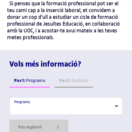
Si penses que la
formació professional
pot ser el
teu camí cap a la inserció laboral, et convidem a
donar un cop d'ull a estudiar un
cicle de formació
professional
de
Jesuïtes Educació, en col·laboració
amb la UOC, i a acostar-te avui mateix a les teves
metes professionals.
Vols més informació?
Pas 1:
Pas 2:
Programa
Contacte
Programa
Programa
Pas següent