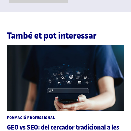
Show Error
Show Ok
Show Error
També et pot interessar
FORMACIÓ PROFESSIONAL
GEO vs SEO: del cercador tradicional a les