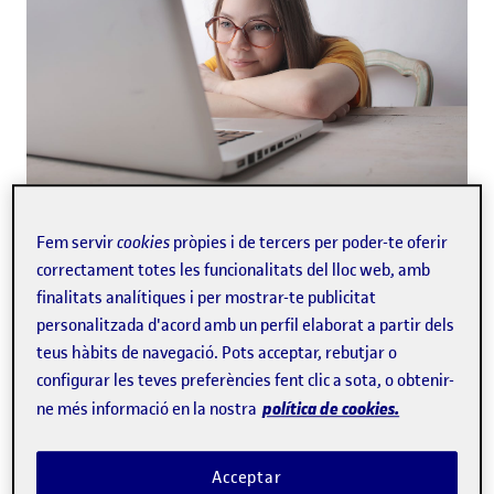
El 2011, amb l'aplicació de la nova regulació de
Fem servir
cookies
pròpies i de tercers per poder-te oferir
l'Estatut bàsic de l'empleat públic, es va ampliar el
correctament totes les funcionalitats del lloc web, amb
ventall d'oposicions amb grau superior que l'Estat
finalitats analítiques i per mostrar-te publicitat
la formació
oferia. Per aquesta raó, els darrers anys
personalitzada d'acord amb un perfil elaborat a partir dels
professional s'ha convertit en un dels camins
teus hàbits de navegació. Pots acceptar, rebutjar o
principals dels joves cap a la inserció laboral.
configurar les teves preferències fent clic a sota, o obtenir-
política de cookies.
ne més informació en la nostra
Tant si tens un grau superior i consideres la
possibilitat d'opositar, com si t'estàs plantejant
estudiar una formació professional, aquest article
Acceptar
t'explicarem a quines
és per a tu, perquè