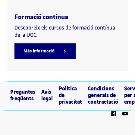
Formació contínua
Descobreix els cursos de formació contínua
de la UOC.
Més informació
Política
Condicions
Serv
Preguntes
Avís
de
generals de
per 
freqüents
legal
privacitat
contractació
emp