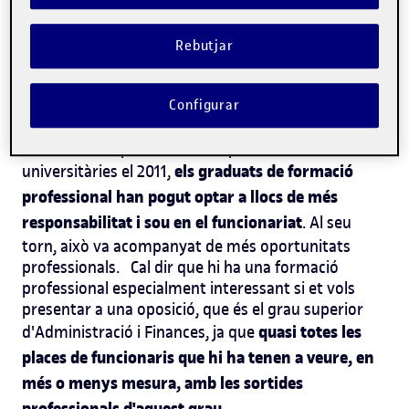
oposicions amb grau superior pots optar.
Rebutjar
Què m'ofereixen les oposicions
amb grau superior?
Configurar
Des de la desaparició de les diplomatures
els graduats de formació
universitàries el 2011,
professional han pogut optar a llocs de més
responsabilitat i sou en el funcionariat
. Al seu
torn, això va acompanyat de més oportunitats
professionals.
Cal dir que hi ha una formació
professional especialment interessant si et vols
presentar a una oposició, que és el
grau superior
quasi totes les
d'Administració i Finances
, ja que
places de funcionaris que hi ha tenen a veure, en
més o menys mesura, amb les sortides