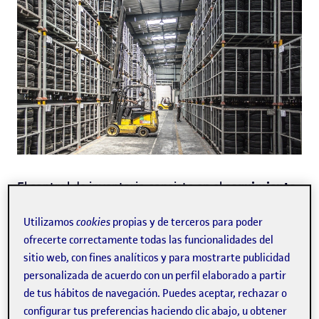
seguimiento
El control de inventario consiste en el
de los bienes y
los
productos que almacena una
Utilizamos
cookies
propias y de terceros para poder
empresa
y es fundamental para saber cuándo
ofrecerte correctamente todas las funcionalidades del
reponer existencias. A continuación te explicamos
sitio web, con fines analíticos y para mostrarte publicidad
las ventajas de
mantener actualizado el control de
personalizada de acuerdo con un perfil elaborado a partir
inventario, así como los métodos de gestión
de
existencias o
stocks
más utilizados por las
de tus hábitos de navegación. Puedes aceptar, rechazar o
empresas.
configurar tus preferencias haciendo clic abajo, u obtener