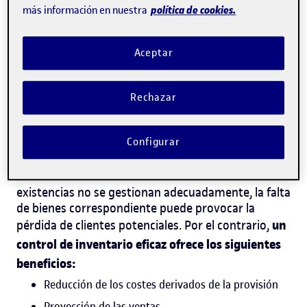
política de cookies.
más información en nuestra
¿Cuáles son las ventajas de un
control de inventario
Aceptar
eficiente?
Rechazar
La gestión del inventario es fundamental para el
desarrollo de cualquier actividad comercial, ya que
la organización del almacén permite tener
Configurar
los productos necesarios para satisfacer
siempre
las demandas
de los consumidores.
Si
las
existencias
no se gestiona
n
adecuadamente, la falta
de bienes correspondiente puede provocar la
un
pérdida de clientes potenciales. Por el contrario,
control de inventario eficaz ofrece los siguientes
beneficios:
Reducción de los costes derivados de la provisión
Proyección de las ventas