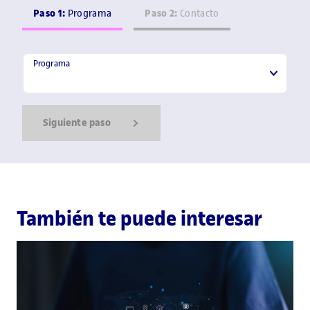
Paso 1:
Paso 2:
Programa
Contacto
Programa
Programa
Siguiente paso
Show Error
Show Ok
Show Error
También te puede interesar