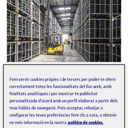
seguiment
El control d
'
inventari consisteix en el
Fem servir
cookies
pròpies i de tercers per poder-te oferir
dels béns i els productes que emmagatzema una
correctament totes les funcionalitats del lloc web, amb
empresa
i és fonamental per saber quan s
'
han de
finalitats analítiques i per mostrar-te publicitat
reposar les existències. A continuació t
'
expliquem
personalitzada d'acord amb un perfil elaborat a partir dels
els avantatges de
mantenir actualitzat el control
teus hàbits de navegació. Pots acceptar, rebutjar o
d
'
inventari, i també els mètodes de gestió
configurar les teves preferències fent clic a sota, o obtenir-
d
'
estocs
més utilitzats per les empreses.
política de cookies.
ne més informació en la nostra