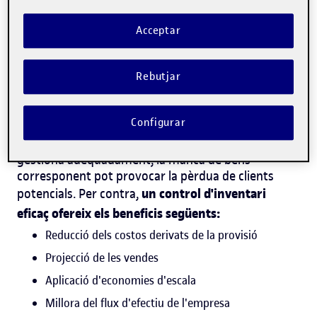
Quins són els avantatges d'un
Acceptar
control d'inventari eficient?
La gestió de l
'
inventari és fonamental per
Rebutjar
desenvolupar qualsevol activitat comercial, ja que
l
'
organització del magatzem permet tenir
els productes necessaris per satisfer les
sempre
Configurar
demandes
dels consumidors.
Si
l
'
estoc
no es
gestiona adequadament, la manca de béns
corresponent pot provocar la pèrdua de clients
un control d
'
inventari
potencials. Per contra,
eficaç ofereix els beneficis següents:
Reducció dels costos derivats de la provisió
Projecció de les vendes
Aplicació d
'
economies d
'
escala
Millora del flux d
'
efectiu de l
'
empresa