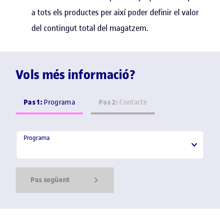
a tots els productes per així poder definir el valor
del contingut total del magatzem.
Vols més informació?
Pas 1:
Pas 2:
Programa
Contacte
Programa
Programa
Pas següent
Show Error
Show Ok
Show Error