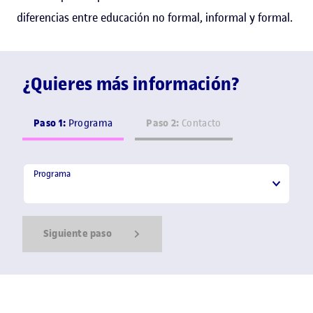
diferencias entre educación no formal, informal y formal.
¿Quieres más información?
Paso 1:
Paso 2:
Programa
Contacto
Programa
Programa
Siguiente paso
Show Error
Show Ok
Show Error