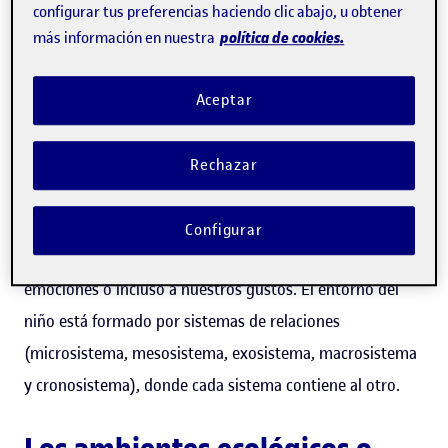
configurar tus preferencias haciendo clic abajo, u obtener
En qué consiste la
política de cookies.
más información en nuestra
teoría ecológica de
Aceptar
Bronfenbrenner
Rechazar
La denominada
teoría de Bronfenbrenner
expone la
hipótesis de que
el entorno
en el que crecemos es
Configurar
determinante y afecta a nuestra forma de pensar, a las
emociones o incluso a nuestros gustos. El entorno del
niño está formado por sistemas de relaciones
(microsistema, mesosistema, exosistema, macrosistema
y cronosistema), donde cada sistema contiene al otro.