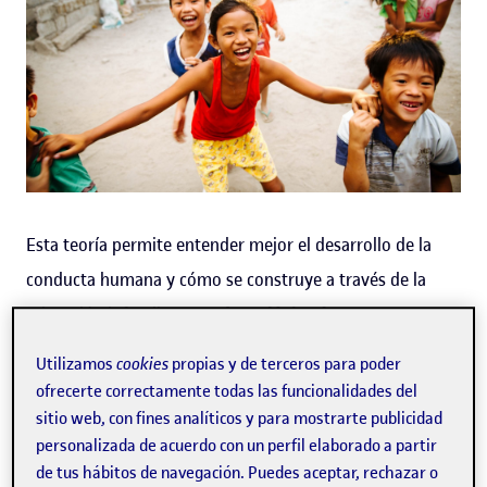
Esta teoría permite entender mejor el desarrollo de la
conducta humana y cómo se construye a través de la
Educación infantil
. La
teoría ecológica de
Bronfenbrenner
es una de las mejores explicaciones que
Utilizamos
cookies
propias y de terceros para poder
hay sobre cómo influyen los distintos grupos sociales en
ofrecerte correctamente todas las funcionalidades del
la vida de una persona. Descubramos más sobre el
sitio web, con fines analíticos y para mostrarte publicidad
personalizada de acuerdo con un perfil elaborado a partir
modelo
ecológico de Bronfenbrenner.
de tus hábitos de navegación. Puedes aceptar, rechazar o