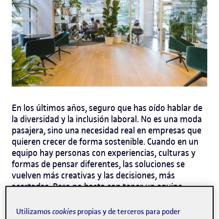
En los últimos años, seguro que has oído hablar de
la diversidad y la inclusión laboral. No es una moda
pasajera, sino una necesidad real en empresas que
quieren crecer de forma sostenible. Cuando en un
equipo hay personas con experiencias, culturas y
formas de pensar diferentes, las soluciones se
vuelven más creativas y las decisiones, más
acertadas.
Pero no basta con tener un equipo
diverso. La clave está en dar un paso más: apostar
por la inclusión laboral. Es decir, asegurar que todas
Utilizamos
cookies
propias y de terceros para poder