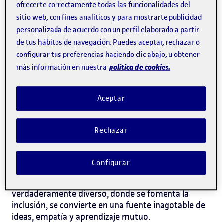
las personas se sientan parte, que sean escuchadas
ofrecerte correctamente todas las funcionalidades del
y tengan las mismas oportunidades para aportar y
sitio web, con fines analíticos y para mostrarte publicidad
desarrollarse profesionalmente.
personalizada de acuerdo con un perfil elaborado a partir
de tus hábitos de navegación. Puedes aceptar, rechazar o
¿Qué entendemos por
configurar tus preferencias haciendo clic abajo, u obtener
inclusión laboral?
política de cookies.
más información en nuestra
La inclusión laboral es más que contratar personas
Aceptar
con perfiles diversos. Se trata de crear un entorno
donde todas y todos se sientan valorados,
respetados y con espacio para crecer. Aquí entra en
Rechazar
juego también la inclusión social en el trabajo:
romper con barreras físicas, culturales o sociales
que puedan excluir a alguien, ya sea por género,
Configurar
edad, origen, orientación sexual, capacidades o
cualquier otra característica.
Un equipo
verdaderamente diverso, donde se fomenta la
inclusión, se convierte en una fuente inagotable de
ideas, empatía y aprendizaje mutuo.