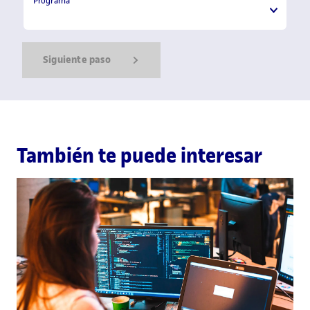
Programa
Siguiente paso
Show Error
Show Ok
Show Error
También te puede interesar