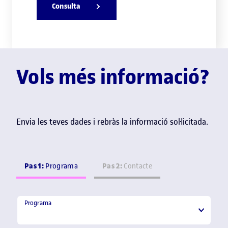
Consulta
Vols més informació?
Envia les teves dades i rebràs la informació sol·licitada.
Pas 1:
Pas 2:
Programa
Contacte
Programa
Programa