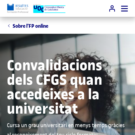
Sobre l’FP online
Convalidacions
dels CFGS quan
accedeixes a la
universitat
Cursa un grau universitari en menys temps gràcies
al reconeixement del teu cicle formatiu.