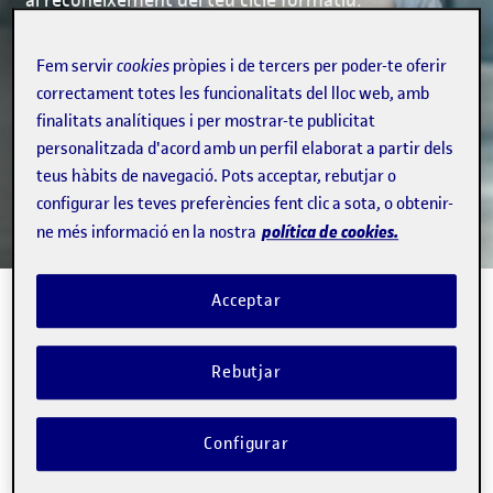
Fem servir
cookies
pròpies i de tercers per poder-te oferir
correctament totes les funcionalitats del lloc web, amb
finalitats analítiques i per mostrar-te publicitat
personalitzada d'acord amb un perfil elaborat a partir dels
teus hàbits de navegació. Pots acceptar, rebutjar o
configurar les teves preferències fent clic a sota, o obtenir-
política de cookies.
ne més informació en la nostra
Acceptar
L'FP com a porta
d'accés als graus de la
Rebutjar
UOC
Configurar