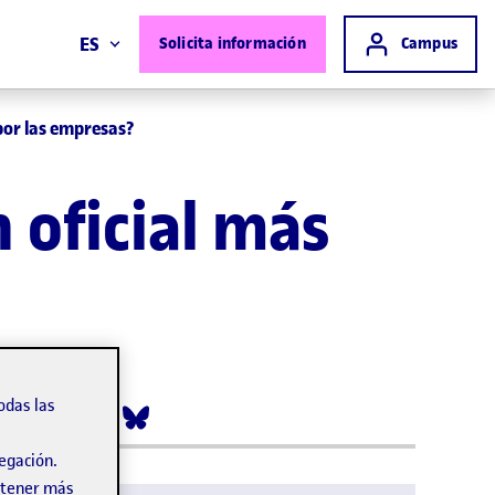
Acceso a
ES
Solicita información
Campus
por las empresas?
 oficial más
odas las
vegación.
obtener más