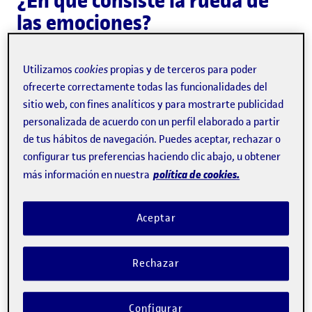
¿En qué consiste la rueda de
las emociones?
La rueda de las emociones es
un recurso gráfico que
Utilizamos
cookies
propias y de terceros para poder
sirve para identificar las diferentes emociones
y estudiar
ofrecerte correctamente todas las funcionalidades del
cómo se relacionan entre sí. Creada por el psicólogo
sitio web, con fines analíticos y para mostrarte publicidad
personalizada de acuerdo con un perfil elaborado a partir
norteamericano Robert Plutchik, consiste en
una flor de
de tus hábitos de navegación. Puedes aceptar, rechazar o
ocho pétalos que incluye las ocho emociones básicas:
configurar tus preferencias haciendo clic abajo, u obtener
alegría, confianza, miedo, sorpresa, tristeza, aversión, ira
política de cookies.
más información en nuestra
y anticipación.
Plutchik reconoce que las emociones
rara
vez se presentan de forma aislada
y, además, pueden
Aceptar
manifestarse en diferentes grados de intensidad. Por eso,
la rueda de las emociones diferencia entre
emociones
Rechazar
primarias, secundarias y terciarias
, en función de su
intensidad y frecuencia de aparición. A continuación
Configurar