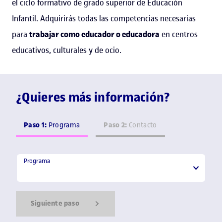
el ciclo formativo de grado superior de Educación
Infantil. Adquirirás todas las competencias necesarias
para
trabajar como educador o educadora
en centros
educativos, culturales y de ocio.
¿Quieres más información?
Paso 1:
Paso 2:
Programa
Contacto
Programa
Programa
Siguiente paso
Show Error
Show Ok
Show Error