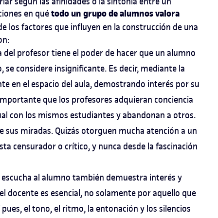
ar según las afinidades o la sintonía entre un
todo un grupo de alumnos valora
aciones en qué
 de los factores que influyen en la construcción de una
on:
da del profesor tiene el poder de hacer que un alumno
, se considere insignificante. Es decir, mediante la
te en el espacio del aula, demostrando interés por su
importante que los profesores adquieran conciencia
ual con los mismos estudiantes y abandonan a otros.
de sus miradas. Quizás otorguen mucha atención a un
a censurador o crítico, y nunca desde la fascinación
r escucha al alumno también demuestra interés y
del docente es esencial, no solamente por aquello que
pues, el tono, el ritmo, la entonación y los silencios