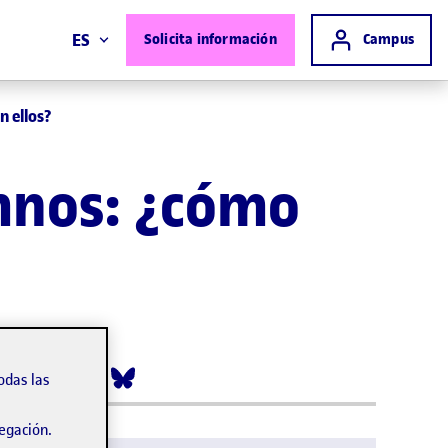
Acceso a
ES
Solicita información
Campus
n ellos?
umnos: ¿cómo
odas las
vegación.