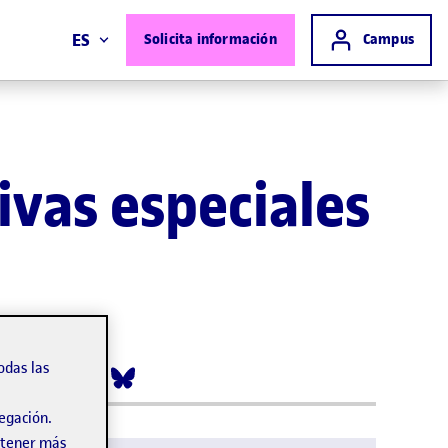
Acceso a
ES
Solicita información
Campus
ivas especiales
odas las
vegación.
obtener más