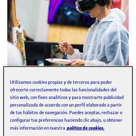
El concepto de realidad virtual la define como una
Utilizamos
cookies
propias y de terceros para poder
de las tecnologías más recientes e innovadoras en
ofrecerte correctamente todas las funcionalidades del
el desarrollo de aplicaciones multiplataforma
sitio web, con fines analíticos y para mostrarte publicidad
orientado a videojuegos. Pese a que aún es algo
personalizada de acuerdo con un perfil elaborado a partir
muy nuevo, existen ciclos formativos en realidad
de tus hábitos de navegación. Puedes aceptar, rechazar o
virtual y aumentada en los que puede aprenderse
configurar tus preferencias haciendo clic abajo, u obtener
todo lo relacionado con una de las experiencias más
inmersivas de los videojuegos. Te contamos qué es
política de cookies.
más información en nuestra
la realidad virtual.