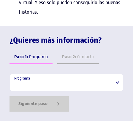
virtual. Y eso solo pueden conseguirlo las buenas
historias.
¿Quieres más información?
Paso 1:
Paso 2:
Programa
Contacto
Programa
Programa
Siguiente paso
Show Error
Show Ok
Show Error