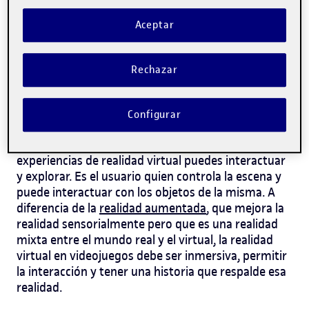
Aceptar
¿Qué es la realidad virtual?
Definición de la realidad
Rechazar
virtual en videojuegos
¿Qué es VR? Pues es una experiencia inmersiva que
Configurar
simula la realidad a través de un dispositivo como
gafas, lentes o un teléfono inteligente. En estas
experiencias de realidad virtual puedes interactuar
y explorar. Es el usuario quien controla la escena y
puede interactuar con los objetos de la misma. A
diferencia de la
realidad aumentada
, que mejora la
realidad sensorialmente pero que es una realidad
mixta entre el mundo real y el virtual, la realidad
virtual en videojuegos debe ser inmersiva, permitir
la interacción y tener una historia que respalde esa
realidad.