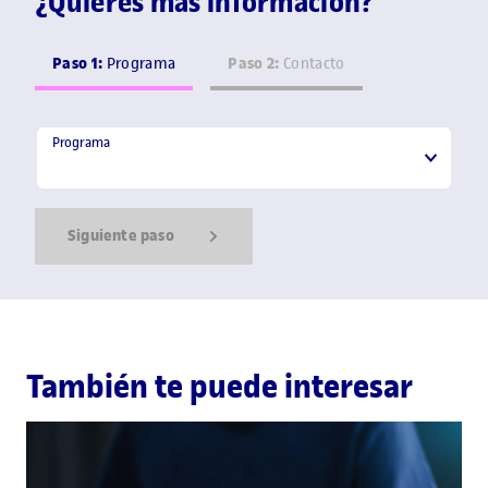
¿Quieres más información?
Paso 1:
Paso 2:
Programa
Contacto
Programa
Programa
Siguiente paso
Show Error
Show Ok
Show Error
También te puede interesar