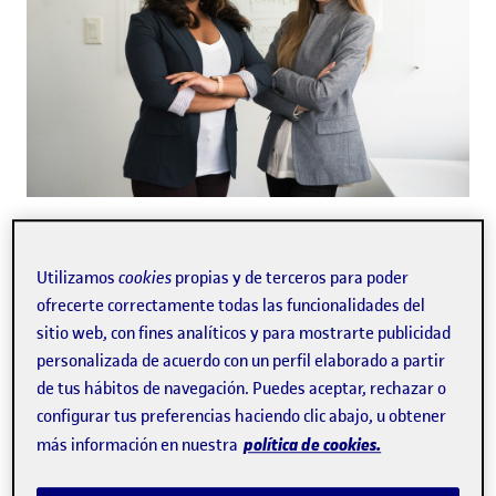
En un mundo saturado de información, captar la
atención de los consumidores en cuestión de
Utilizamos
cookies
propias y de terceros para poder
segundos es el principal reto de las marcas. Para
ofrecerte correctamente todas las funcionalidades del
lograrlo, cada vez más profesionales del marketing
sitio web, con fines analíticos y para mostrarte publicidad
recurren a la psicología, con el objetivo de entender
personalizada de acuerdo con un perfil elaborado a partir
cómo funciona la mente humana para crear
de tus hábitos de navegación. Puedes aceptar, rechazar o
mensajes que sean efectivos y memorables. Esta
configurar tus preferencias haciendo clic abajo, u obtener
estrategia no solo permite conectar más rápido con
política de cookies.
más información en nuestra
el público, sino que también potencia el impacto de
las campañas publicitarias y ayuda a destacar entre