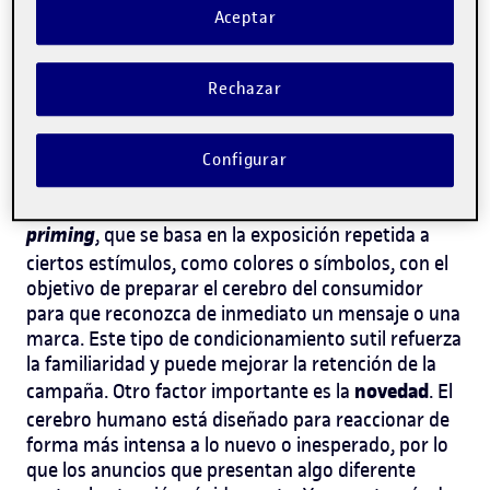
el ruido constante de los medios.
Aceptar
Estrategias de psicología en
Rechazar
publicidad
Existen varios principios psicológicos clave que
Configurar
pueden aplicarse en campañas publicitarias para
media
optimizar su efectividad. Uno de ellos es el
priming
, que se basa en la exposición repetida a
ciertos estímulos, como colores o símbolos, con el
objetivo de preparar el cerebro del consumidor
para que reconozca de inmediato un mensaje o una
marca. Este tipo de condicionamiento sutil refuerza
la familiaridad y puede mejorar la retención de la
novedad
campaña. Otro factor importante es la
. El
cerebro humano está diseñado para reaccionar de
forma más intensa a lo nuevo o inesperado, por lo
que los anuncios que presentan algo diferente