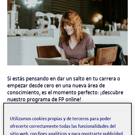
Si estás pensando en dar un salto en tu carrera o
empezar desde cero en una nueva área de
conocimiento, es el momento perfecto: ¡descubre
nuestro programa de FP online!
¿Por qué estudiar FP online?
Utilizamos
cookies
propias y de terceros para poder
ofrecerte correctamente todas las funcionalidades del
Optar por un ciclo de FP en línea significa tener el
sitio web, con fines analíticos y para mostrarte publicidad