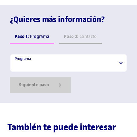
¿Quieres más información?
Paso 1:
Paso 2:
Programa
Contacto
Programa
Programa
Siguiente paso
Show Error
Show Ok
Show Error
También te puede interesar