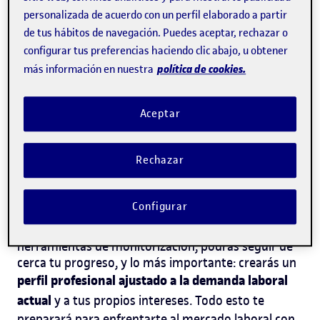
control total de tu aprendizaje: puedes organizar tu
personalizada de acuerdo con un perfil elaborado a partir
propio horario, estudiar a tu ritmo y, además,
de tus hábitos de navegación. Puedes aceptar, rechazar o
hacerlo desde cualquier lugar. Si trabajas, tienes
configurar tus preferencias haciendo clic abajo, u obtener
responsabilidades familiares o simplemente
política de cookies.
más información en nuestra
enfoque más flexible
prefieres un
, los estudios en
línea se adaptan a tu vida, no al revés. Nuestra
orientada al
metodología está completamente
Aceptar
desarrollo de proyectos
, y se basa en las últimas
herramientas tecnológicas para que tu aprendizaje
Rechazar
sea práctico y realista. Contarás con un equipo de
tutoría personalizado que te guiará a lo largo de
todo el proceso, con tutorías individuales o
Configurar
grupales que te ayudarán a potenciar tu
aprendizaje. Además, gracias a nuestras
herramientas de monitorización, podrás seguir de
cerca tu progreso, y lo más importante: crearás un
perfil profesional ajustado a la demanda laboral
actual
y a tus propios intereses. Todo esto te
preparará para enfrentarte al mercado laboral con