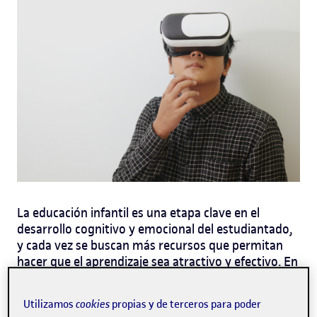
La educación infantil es una etapa clave en el
desarrollo cognitivo y emocional del estudiantado,
y cada vez se buscan más recursos que permitan
hacer que el aprendizaje sea atractivo y efectivo. En
realidad
este contexto, las tecnologías como la
aumentada (RA)
realidad virtual (RV)
y la
se han
Utilizamos
cookies
propias y de terceros para poder