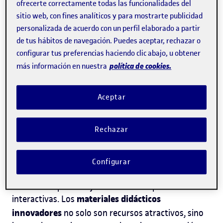
posicionado como materiales didácticos
ofrecerte correctamente todas las funcionalidades del
innovadores que ayudan a los niños y niñas a
sitio web, con fines analíticos y para mostrarte publicidad
interactuar con el contenido de forma inmersiva y
personalizada de acuerdo con un perfil elaborado a partir
dinámica. En este artículo, exploraremos cómo
de tus hábitos de navegación. Puedes aceptar, rechazar o
estas tecnologías están revolucionando la
configurar tus preferencias haciendo clic abajo, u obtener
educación infantil, cuál es su impacto en los
política de cookies.
más información en nuestra
procesos de aprendizaje, y qué desafíos debemos
considerar al integrarlas en el aula.
Aceptar
Materiales didácticos
innovadores: más que simples
Rechazar
juegos
Configurar
En los últimos años, la educación ha experimentado
un giro hacia la integración de tecnologías que
facilitan el aprendizaje a través de experiencias
materiales didácticos
interactivas. Los
innovadores
no solo son recursos atractivos, sino