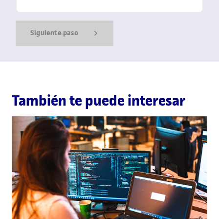
Siguiente paso
Show Error
Show Ok
Show Error
También te puede interesar