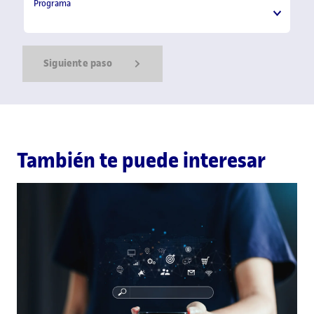
Programa
Programa
Siguiente paso
Show Error
Show Ok
Show Error
También te puede interesar