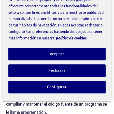
ofrecerte correctamente todas las funcionalidades del
Los lenguajes de programación son lenguajes formales
sitio web, con fines analíticos y para mostrarte publicidad
diseñados para realizar procesos que puedan ser llevados
personalizada de acuerdo con un perfil elaborado a partir
de tus hábitos de navegación. Puedes aceptar, rechazar o
a cabo por un ordenador. Se utilizan para crear
configurar tus preferencias haciendo clic abajo, u obtener
programas que controlan el comportamiento físico y
política de cookies.
más información en nuestra
lógico de una máquina, para expresar algoritmos con
precisión o como medio de comunicación entre personas
Aceptar
y sistemas informáticos.
Rechazar
Los lenguajes de programación están formados por un
conjunto de símbolos y reglas sintácticas y semánticas
Configurar
que definen su estructura y el significado de sus
expresiones. Al proceso de escribir, probar, depurar,
compilar y mantener el código fuente de un programa se
le llama programación.