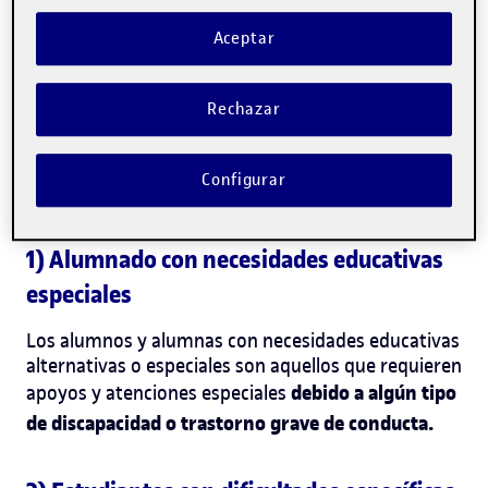
Tipos de alumnos con
Aceptar
necesidades específicas de
apoyo educativo
Rechazar
Estos son los cinco tipos de alumnos con
necesidades específicas de apoyo educativo que
Configurar
existen hoy en día:
1) Alumnado con necesidades educativas
especiales
Los alumnos y alumnas con
necesidades educativas
alternativas
o especiales son aquellos que requieren
debido a algún tipo
apoyos y atenciones especiales
de discapacidad o trastorno grave de conducta.