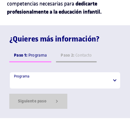
dedicarte
competencias necesarias para
profesionalmente a la educación infantil.
¿Quieres más información?
Paso 1:
Paso 2:
Programa
Contacto
Programa
Programa
Siguiente paso
Show Error
Show Ok
Show Error