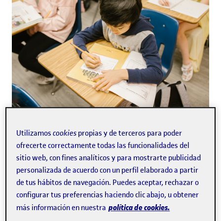
Los alumnos con necesidades específicas de apoyo
Utilizamos
cookies
propias y de terceros para poder
requieren
educativo son aquellos estudiantes que
ofrecerte correctamente todas las funcionalidades del
de una atención, un soporte y un seguimiento
sitio web, con fines analíticos y para mostrarte publicidad
diferentes del resto.
A continuación te contamos
personalizada de acuerdo con un perfil elaborado a partir
cuáles son los diferentes tipos de alumnos con
de tus hábitos de navegación. Puedes aceptar, rechazar o
necesidades específicas que podemos encontrar en
configurar tus preferencias haciendo clic abajo, u obtener
la educación infantil.
política de cookies.
más información en nuestra