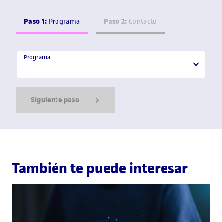
Paso 1:
Paso 2:
Programa
Contacto
Programa
Programa
Siguiente paso
Show Error
Show Ok
Show Error
También te puede interesar