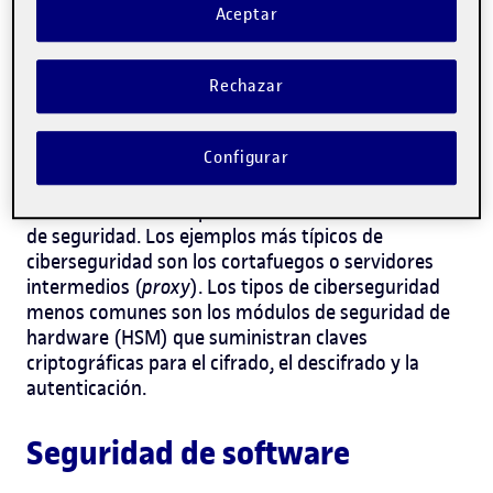
Seguridad de
Aceptar
hardware
Rechazar
De todos los tipos de seguridad informática, la
seguridad de hardware es la que ofrece una
Configurar
protección más robusta
. Además puede ayudar a
los sistemas más importantes como filtro adicional
de seguridad. Los ejemplos más típicos de
ciberseguridad son los cortafuegos o servidores
intermedios (
proxy
). Los tipos de ciberseguridad
menos comunes son los módulos de seguridad de
hardware (HSM) que suministran claves
criptográficas para el cifrado, el descifrado y la
autenticación.
Seguridad de software