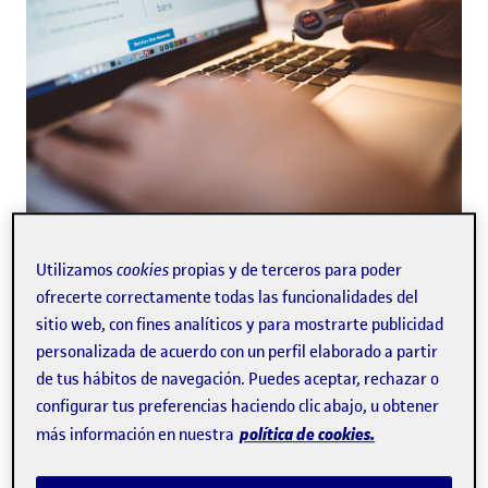
Utilizamos
cookies
propias y de terceros para poder
En la administración de sistemas informáticos en
ofrecerte correctamente todas las funcionalidades del
red, una de las cuestiones más importantes es la
sitio web, con fines analíticos y para mostrarte publicidad
protección de datos de red. Existen varios tipos de
personalizada de acuerdo con un perfil elaborado a partir
seguridad informática: la seguridad de hardware, la
de tus hábitos de navegación. Puedes aceptar, rechazar o
seguridad de software y la seguridad de red.
configurar tus preferencias haciendo clic abajo, u obtener
Veamos en qué consiste cada uno de estos tipos de
seguridad informática.
política de cookies.
más información en nuestra