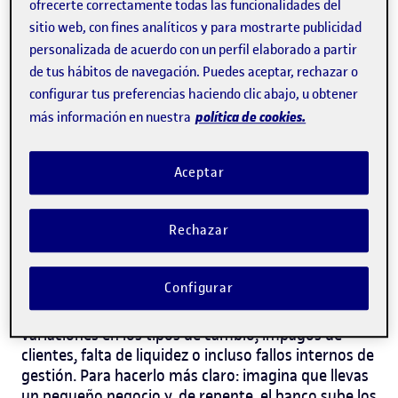
riesgos financieros
no es solo una buena práctica:
ofrecerte correctamente todas las funcionalidades del
es una necesidad. Identificar amenazas con
sitio web, con fines analíticos y para mostrarte publicidad
antelación y actuar con estrategia permite tomar
personalizada de acuerdo con un perfil elaborado a partir
mejores decisiones, proteger los recursos y
de tus hábitos de navegación. Puedes aceptar, rechazar o
asegurar el crecimiento sostenible de cualquier
configurar tus preferencias haciendo clic abajo, u obtener
empresa.
política de cookies.
más información en nuestra
¿Qué significa gestionar
Aceptar
riesgos financieros?
gestión del riesgo financiero
Cuando hablamos de
,
Rechazar
nos referimos al conjunto de acciones que permiten
anticiparse a posibles problemas económicos que
Configurar
podrían poner en peligro la salud de una empresa.
Estos problemas pueden surgir por mil razones:
variaciones en los tipos de cambio, impagos de
clientes, falta de liquidez o incluso fallos internos de
gestión.
Para hacerlo más claro: imagina que llevas
un pequeño negocio y, de repente, el banco sube los