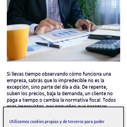
Si llevas tiempo observando cómo funciona una
empresa, sabrás que lo impredecible no es la
excepción, sino parte del día a día. De repente,
suben los precios, baja la demanda, un cliente no
paga a tiempo o cambia la normativa fiscal. Todos
esos imprevistos, por pequeños que parezcan,
pueden hacer tambalear la estabilidad financiera de
gestionar los
una organización.
Por eso, aprender a
Utilizamos
cookies
propias y de terceros para poder