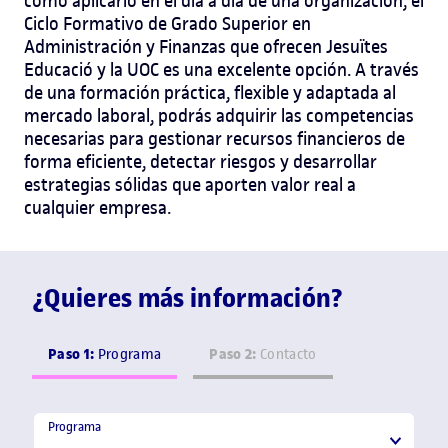
cómo aplicarlo en el día a día de una organización, el
Ciclo Formativo de Grado Superior en
Administración y Finanzas que ofrecen Jesuïtes
Educació y la UOC es una excelente opción. A través
de una formación práctica, flexible y adaptada al
mercado laboral, podrás adquirir las competencias
necesarias para gestionar recursos financieros de
forma eficiente, detectar riesgos y desarrollar
estrategias sólidas que aporten valor real a
cualquier empresa.
¿Quieres más información?
Paso 1:
Paso 2:
Programa
Contacto
Programa
Programa