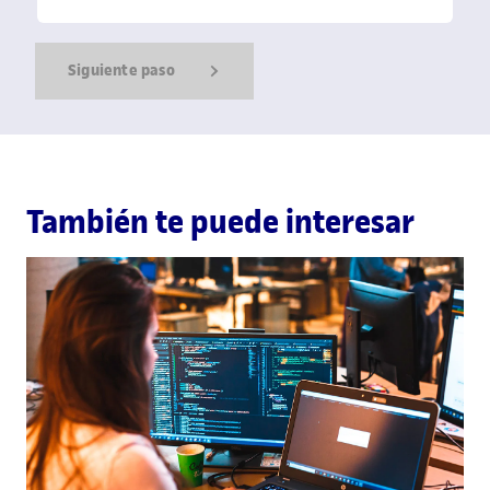
Siguiente paso
Show Error
Show Ok
Show Error
También te puede interesar