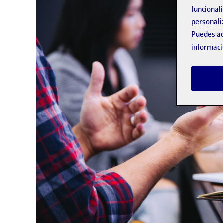
funcionali
personali
Puedes ac
informaci