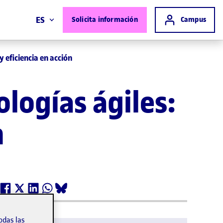
Acceso a
ES
Solicita información
Campus
y eficiencia en acción
logías ágiles:
n
odas las