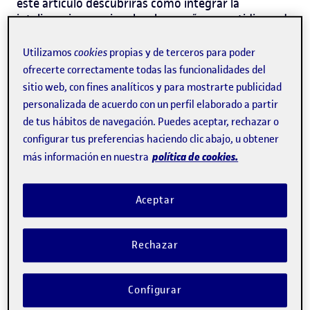
este artículo descubrirás cómo integrar la
inteligencia emocional en la enseñanza cotidiana, de
forma sencilla y útil. Verás ejemplos claros y
consejos prácticos que te ayudarán a acompañar a
Utilizamos
cookies
propias y de terceros para poder
los niños en el camino de crecer más seguros,
ofrecerte correctamente todas las funcionalidades del
empáticos y felices.
sitio web, con fines analíticos y para mostrarte publicidad
personalizada de acuerdo con un perfil elaborado a partir
¿Qué es la inteligencia
de tus hábitos de navegación. Puedes aceptar, rechazar o
emocional y por qué es clave
configurar tus preferencias haciendo clic abajo, u obtener
política de cookies.
más información en nuestra
en la infancia?
La inteligencia emocional no es otra cosa que la
Aceptar
capacidad de identificar, comprender y gestionar
nuestras propias emociones, así como reconocer lo
que sienten los demás. En los niños y niñas, este
Rechazar
aprendizaje es esencial porque sus primeras
experiencias emocionales marcarán gran parte de
Configurar
cómo se relacionen con el mundo más adelante.
Cuando acompañas a un niño a poner nombre a lo