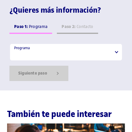
¿Quieres más información?
Paso 1:
Paso 2:
Programa
Contacto
Programa
Programa
Siguiente paso
Show Error
Show Ok
Show Error
También te puede interesar