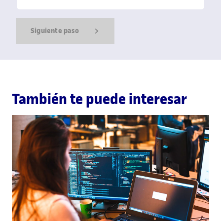
Siguiente paso
Show Error
Show Ok
Show Error
También te puede interesar