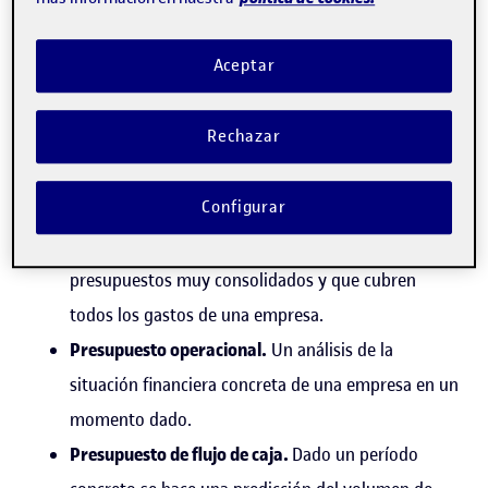
las fuerzas con las que contamos. ¿Quieres saber
cómo diseñar el presupuesto de un proyecto? Sigue
leyendo.
Aceptar
Algunos tipos de presupuestos
Rechazar
Según las necesidades específicas del proyecto y la
empresa, existen diversos tipos de presupuesto de
Configurar
un proyecto:
Presupuesto maestro.
Se llama así a aquellos
presupuestos muy consolidados y que cubren
todos los gastos de una empresa.
Presupuesto operacional.
Un análisis de la
situación financiera concreta de una empresa en un
momento dado.
Presupuesto de flujo de caja.
Dado un período