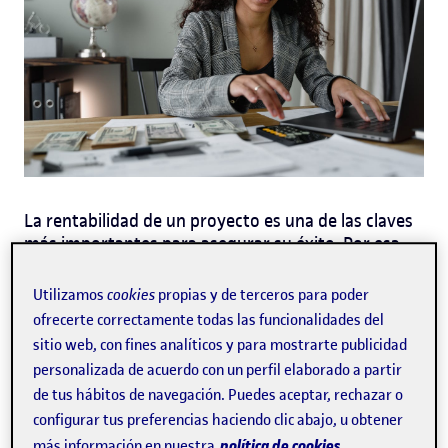
La rentabilidad de un proyecto es una de las claves
más importantes para asegurar su éxito. Por esa
razón, un buen diseño del presupuesto de un
proyecto y una organización eficiente del uso de los
Utilizamos
cookies
propias y de terceros para poder
recursos nos ayudarán a acercarnos a nuestros
ofrecerte correctamente todas las funcionalidades del
objetivos profesionales, reduciendo los riesgos y
sitio web, con fines analíticos y para mostrarte publicidad
costes al máximo.
El presupuesto de un proyecto
personalizada de acuerdo con un perfil elaborado a partir
se encarga de decidir cuánto, cómo y cuándo se
de tus hábitos de navegación. Puedes aceptar, rechazar o
utilizan los recursos con los que cuenta una
configurar tus preferencias haciendo clic abajo, u obtener
empresa, permitiendo una buena distribución de
política de cookies.
más información en nuestra