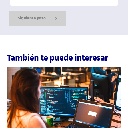
Siguiente paso
Show Error
Show Ok
Show Error
También te puede interesar