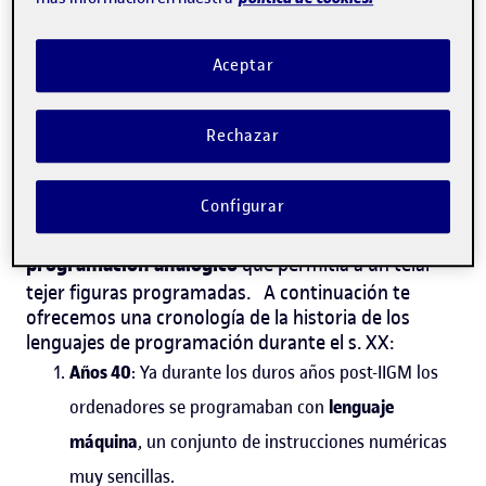
programación? Sigue leyendo.
Cronología de los lenguajes de
Aceptar
programación
Rechazar
La historia de los lenguajes de programación es
muy extensa y abarca hasta nuestros días desde
1801
Joseph Marie
, cuando el inventor francés
Configurar
Jacquard desarrolló el primer lenguaje de
programación analógico
que permitía a un telar
tejer figuras programadas.
A continuación te
ofrecemos una cronología de la historia de los
lenguajes de programación durante el s. XX:
Años 40
: Ya durante los duros años post-IIGM los
ordenadores se programaban con
lenguaje
máquina
, un conjunto de instrucciones numéricas
muy sencillas.