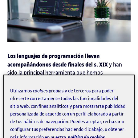
Los lenguajes de programación llevan
acompañándonos desde finales del s. XIX
y han
sido la principal herramienta que hemos
desarrollado para comunicarnos con las nuevas
tecnologías siempre en evolución (y ahora más que
Utilizamos
cookies
propias y de terceros para poder
te explicamos la
nunca).
En el artículo de hoy
ofrecerte correctamente todas las funcionalidades del
historia de los lenguajes de programación
para
sitio web, con fines analíticos y para mostrarte publicidad
entender mejor qué son y de dónde vienen esos
personalizada de acuerdo con un perfil elaborado a partir
lenguajes que nos permiten hoy en día poder tener
de tus hábitos de navegación. Puedes aceptar, rechazar o
desarrollar inteligencias artificiales como Chat GTP.
configurar tus preferencias haciendo clic abajo, u obtener
¿Quieres descubrir la historia de los lenguajes de
política de cookies.
más información en nuestra