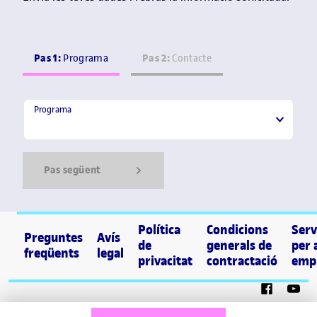
Pas 1:
Pas 2:
Programa
Contacte
Programa
Programa
Pas següent
Show Error
Show Ok
Show Error
Política
Condicions
Serv
Preguntes
Avís
de
generals de
per 
freqüents
legal
privacitat
contractació
emp