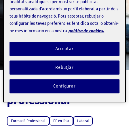
finalitats analítiques i per mostrar-te publicitat
BLOG DE FORMACIÓ PROFESSIONAL
personalitzada d'acord amb un perfil elaborat a partir dels
Tota l'actualitat
teus hàbits de navegació. Pots acceptar, rebutjar o
configurar les teves preferències fent clic a sota, o obtenir-
sobre la formació
política de cookies.
ne més informació en la nostra
professional
Acceptar
Rebutjar
Blog de Formació
Configurar
professional
Formació Professional
FP en línia
Laboral