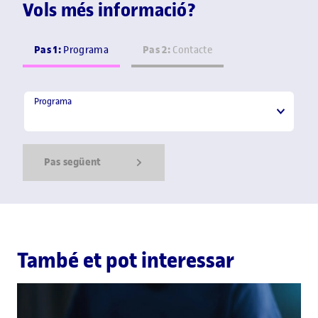
Vols més informació?
Pas 1:
Pas 2:
Programa
Contacte
Programa
Programa
Pas següent
Show Error
Show Ok
Show Error
També et pot interessar