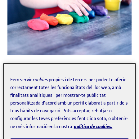
Estudiar un cicle formatiu d’Educació Infantil vol dir
aprendre tot el que està relacionat amb les llars
Fem servir
cookies
pròpies i de tercers per poder-te oferir
d’infants i les primeres etapes de l’educació, que
correctament totes les funcionalitats del lloc web, amb
van de zero a tres anys. Un dels temes que s’hi
finalitats analítiques i per mostrar-te publicitat
tracten són els espais didàctics. Vegem en què
personalitzada d'acord amb un perfil elaborat a partir dels
consisteixen.
teus hàbits de navegació. Pots acceptar, rebutjar o
configurar les teves preferències fent clic a sota, o obtenir-
Què són els espais
política de cookies.
ne més informació en la nostra