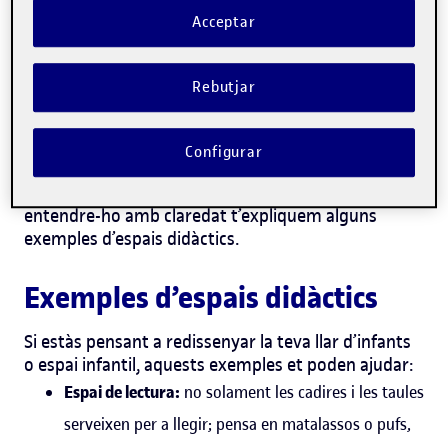
didàctics
Acceptar
En el disseny i la creació d’espais per a la mainada,
l’objectiu principal és el desenvolupament cognitiu
Rebutjar
dels infants que van a la llar d’infants. Els espais
didàctics han d’estar adaptats a l’edat i l’alçada dels
alumnes. Poden agrupar diferents materials
Configurar
didàctics en àrees diferents, com ara la cultural, la
matemàtica, la sensorial o la lingüística. Per a
entendre-ho amb claredat t’expliquem alguns
exemples d’espais didàctics.
Exemples d’espais didàctics
Si estàs pensant a redissenyar la teva llar d’infants
o espai infantil, aquests exemples et poden ajudar:
Espai de lectura:
no solament les cadires i les taules
serveixen per a llegir; pensa en matalassos o pufs,