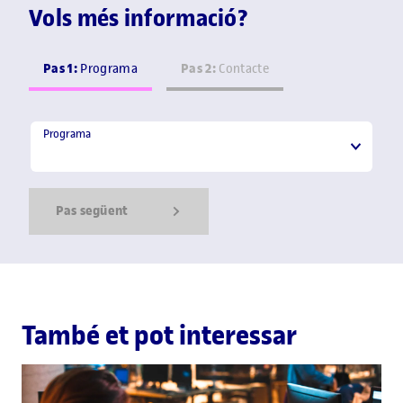
Vols més informació?
Pas 1:
Pas 2:
Programa
Contacte
Programa
Programa
Pas següent
Show Error
Show Ok
Show Error
També et pot interessar