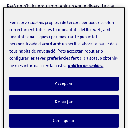
Però no n’hi ha prou amb tenir un equip divers. La clau
està a fer un pas més: apostar per la inclusió laboral. És a
Fem servir
cookies
pròpies i de tercers per poder-te oferir
dir, assegurar que totes les persones se sentin part del
correctament totes les funcionalitats del lloc web, amb
grup, que siguin escoltades i que tinguin les mateixes
finalitats analítiques i per mostrar-te publicitat
oportunitats per aportar i desenvolupar-se
personalitzada d'acord amb un perfil elaborat a partir dels
teus hàbits de navegació. Pots acceptar, rebutjar o
professionalment.
configurar les teves preferències fent clic a sota, o obtenir-
política de cookies.
ne més informació en la nostra
Què entenem per inclusió
laboral?
Acceptar
La inclusió laboral és molt més que contractar persones
amb perfils diversos. Es tracta de crear un entorn on
Rebutjar
totes i tots se sentin valorats, respectats i amb espai per
créixer. Aquí també entra en joc la inclusió social a la
Configurar