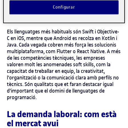
Configurar
Col·laborar amb equips creatius i de negoci.
Incorporar actualitzacions freqüents.
Els llenguatges més habituals són Swift i Objective-
C en iOS, mentre que Android es recolza en Kotlin i
Java. Cada vegada cobren més força les solucionis
multiplataforma, com Flutter o React Native.
A més
de les competències tècniques, les empreses
valoren molt les anomenades soft skills, com la
capacitat de treballar en equip, la creativitat,
l'organització o la comunicació clara amb perfils no
tècnics. Són qualitats que et faran destacar igual
d'important que el domini de llenguatges de
programació.
La demanda laboral: com està
el mercat avui