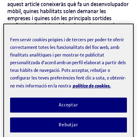
aquest article coneixeràs què fa un desenvolupador
mòbil, quines habilitats solen demanar les
empreses i quines són les principals sortides
professionals. Així podràs valorar si aquesta és una
opció que encaixa amb tu i com podries preparar-te
per a avançar en aquest camí.
Fem servir
cookies
pròpies i de tercers per poder-te oferir
correctament totes les funcionalitats del lloc web, amb
Què és un administrador de
finalitats analítiques i per mostrar-te publicitat
personalitzada d'acord amb un perfil elaborat a partir dels
sistemes i quina és la seva
teus hàbits de navegació. Pots acceptar, rebutjar o
missió?
configurar les teves preferències fent clic a sota, o obtenir-
política de cookies.
ne més informació en la nostra
El treball d'un desenvolupador mòbil va molt més
allà de programar. Suposa convertir idees en
experiències àgils i útils per a les persones que usen
Acceptar
la seva aplicació en el dia a dia. Entre les seves
tasques principals destaquen:
Rebutjar
Desenvolupar aplicacions per a iOS o Android.
Testar el producte i corregir errors.