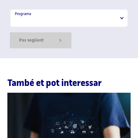
Programa
Programa
Pas següent
Show Error
Show Ok
Show Error
També et pot interessar