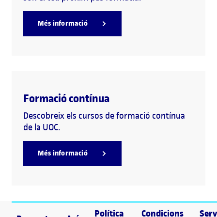
Més informació
Formació contínua
Descobreix els cursos de formació contínua
de la UOC.
Més informació
Política
Condicions
Serv