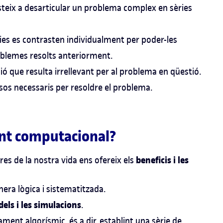
teix a desarticular un problema complex en sèries
ries es contrasten individualment per poder-les
oblemes resolts anteriorment.
ió que resulta irrellevant per al problema en qüestió.
assos necessaris per resoldre el problema.
ent computacional?
beneficis i les
es de la nostra vida ens ofereix els
ra lògica i sistematitzada.
els i les simulacions
.
ment algorísmic, és a dir, establint una sèrie de