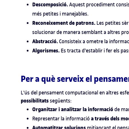
Descomposició.
Aquest procediment consis
més petites i manejables.
Reconeixement de patrons.
Les petites sè
solucionar de manera semblant a altres pr
Abstracció.
Consisteix a ometre la informac
Algorismes.
Es tracta d'establir i fer els p
Per a què serveix el pensam
L'ús del pensament computacional en altres esfer
possibilitats
següents:
Organitzar i analitzar la informació
de mane
a través dels mod
Representar la informació
Automatitzar solucions
mitjançant el pensa