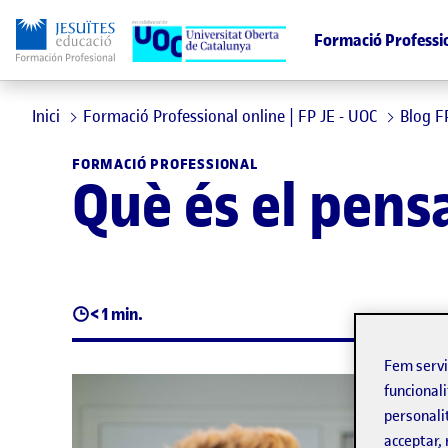
Formació Professi
Inici
Formació Professional online | FP JE - UOC
Blog F
FORMACIÓ PROFESSIONAL
Què és el pen
< 1 min.
Fem serv
funcionali
personali
acceptar, 