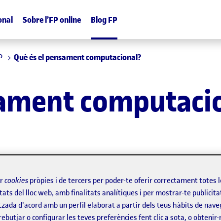
onal
Sobre l’FP online
Blog FP
P
Què és el pensament computacional?
sament computaci
ir
cookies
pròpies i de tercers per poder-te oferir correctament totes 
tats del lloc web, amb finalitats analítiques i per mostrar-te publicita
tzada d'acord amb un perfil elaborat a partir dels teus hàbits de nave
rebutjar o configurar les teves preferències fent clic a sota, o obtenir