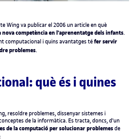
e Wing va publicar el 2006 un article en què
 nova competència en l'aprenentatge dels infants
.
fer servir
ent computacional i quins avantatges té
oldre problemes
.
nal: què és i quines
g, resoldre problemes, dissenyar sistemes i
ceptes de la informàtica. Es tracta, doncs, d'un
pies de la computació per solucionar problemes
de
: