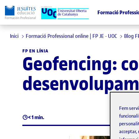
Formació Professi
Inici
Formació Professional online | FP JE - UOC
Blog F
FP EN LÍNIA
Geofencing: c
desenvolupam
Fem serv
funcionali
< 1 min.
personali
acceptar, 