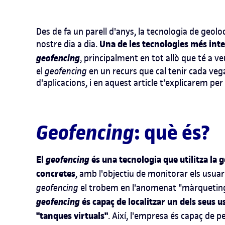
Des de fa un parell d'anys, la tecnologia de geol
Una de les tecnologies més inter
nostre dia a dia.
geofencing
, principalment en tot allò que té a ve
el
geofencing
en un recurs que cal tenir cada v
d'aplicacions, i en aquest article t'explicarem per
Geofencing
: què és?
El
geofencing
és una tecnologia que utilitza la 
concretes
, amb l'objectiu de monitorar els usuari
geofencing
el trobem en l'anomenat "màrqueting
geofencing
és capaç de localitzar un dels seus u
"tanques virtuals"
. Així, l'empresa és capaç de p