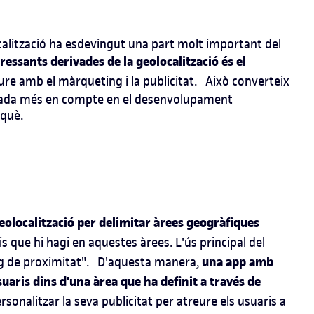
ocalització ha esdevingut una part molt important del
essants derivades de la geolocalització és el
ure amb el màrqueting i la publicitat.
Això converteix
egada més en compte en el desenvolupament
 què.
geolocalització per delimitar àrees geogràfiques
s que hi hagi en aquestes àrees. L'ús principal del
una app amb
 de proximitat".
D'aquesta manera,
suaris dins d'una àrea que ha definit a través de
ersonalitzar la seva publicitat per atreure els usuaris a