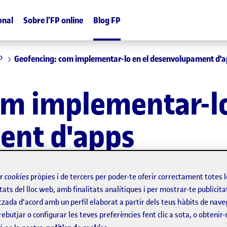
onal
Sobre l’FP online
Blog FP
P
Geofencing: com implementar-lo en el desenvolupament d'
om implementar-lo
ent d'apps
ir
cookies
pròpies i de tercers per poder-te oferir correctament totes 
tats del lloc web, amb finalitats analítiques i per mostrar-te publicita
tzada d'acord amb un perfil elaborat a partir dels teus hàbits de nave
rebutjar o configurar les teves preferències fent clic a sota, o obtenir