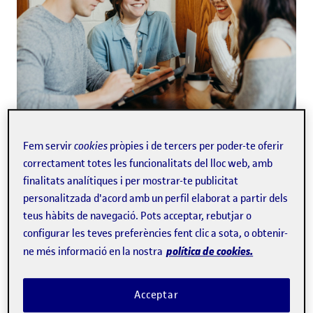
Fem servir
cookies
pròpies i de tercers per poder-te oferir
Cada cop més persones busquen oportunitats
correctament totes les funcionalitats del lloc web, amb
noves per reinventar-se professionalment. Ja sigui
finalitats analítiques i per mostrar-te publicitat
per la necessitat d'adaptar-se a sectors en
personalitzada d'acord amb un perfil elaborat a partir dels
creixement, la recerca d'una major estabilitat o el
teus hàbits de navegació. Pots acceptar, rebutjar o
simple desig de complir una passió ajornada,
canviar de feina s'ha convertit en una opció
configurar les teves preferències fent clic a sota, o obtenir-
atractiva per a molts. En aquest context, l'FP s'ha
política de cookies.
ne més informació en la nostra
via accessible i eficaç
convertit en una
per a qui
desitja fer un gir a la seva carrera, i ofereix una
Acceptar
formació pràctica i adaptada a les necessitats del