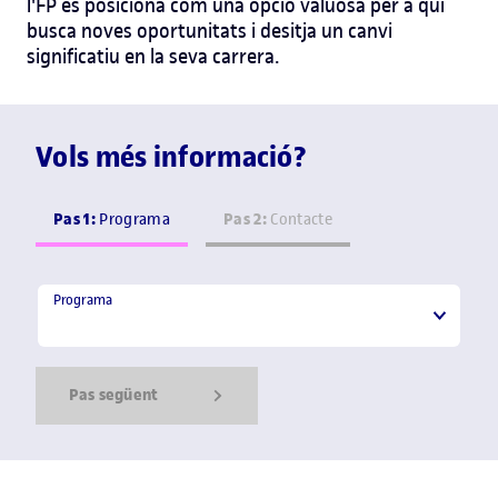
l'FP es posiciona com una opció valuosa per a qui
busca noves oportunitats i desitja un canvi
significatiu en la seva carrera.
Vols més informació?
Pas 1:
Pas 2:
Programa
Contacte
Programa
Programa
Pas següent
Show Error
Show Ok
Show Error