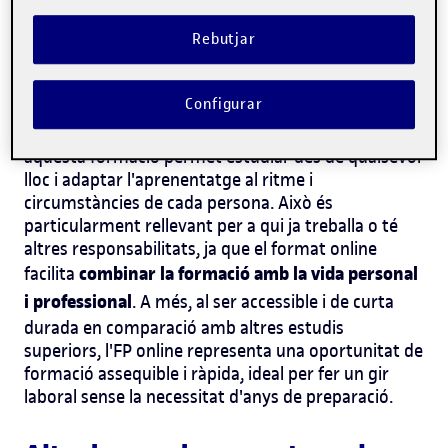
mercat.
Rebutjar
Una opció flexible i accesible
Configurar
Un dels grans avantatges de l'FP és la seva
flexibilitat. Especialment amb la modalitat online,
aquesta formació permet estudiar des de qualsevol
lloc i adaptar l'aprenentatge al ritme i
circumstàncies de cada persona. Això és
particularment rellevant per a qui ja treballa o té
altres responsabilitats, ja que el format online
combinar la formació amb la vida personal
facilita
i professional
. A més, al ser accessible i de curta
durada en comparació amb altres estudis
superiors, l'FP online representa una oportunitat de
formació assequible i ràpida, ideal per fer un gir
laboral sense la necessitat d'anys de preparació.