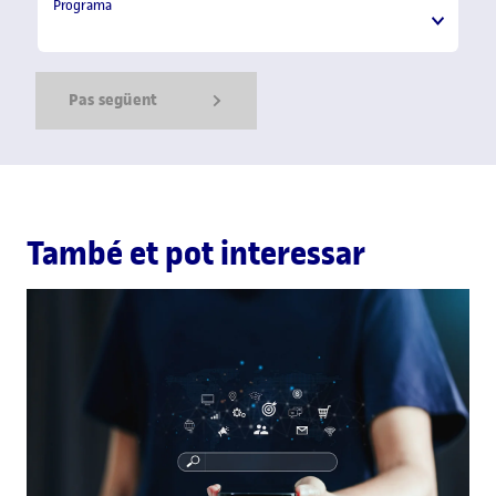
Programa
Programa
Pas següent
Show Error
Show Ok
Show Error
També et pot interessar