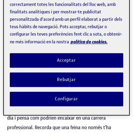
Pensa en el que t’agrada fer
correctament totes les funcionalitats del lloc web, amb
finalitats analítiques i per mostrar-te publicitat
Abans de decidir-te per un cicle formatiu, pregunta’t què
personalitzada d'acord amb un perfil elaborat a partir dels
és el que realment et motiva. Ets una persona creativa i
teus hàbits de navegació. Pots acceptar, rebutjar o
configurar les teves preferències fent clic a sota, o obtenir-
t’encanta la comunicació? Màrqueting i Publicitat podria
política de cookies.
ne més informació en la nostra
ser una bona opció. Prefereixes resoldre problemes lògics
i t’apassiona la tecnologia? Llavors, podries explorar
Acceptar
Ciberseguretat o Desenvolupament d’Aplicacions
Multiplataforma. Si el que vols és ajudar els altres,
Rebutjar
Integració Social o Educació Infantil poden ser camins
interessants.
Configurar
Pren nota de les activitats que gaudeixes en el teu dia a
dia i pensa com podrien encaixar en una carrera
professional. Recorda que una feina no només t’ha