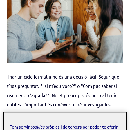
Triar un cicle formatiu no és una decisió fàcil. Segur que
t’has preguntat: "I si m’equivoco?" o "Com puc saber si
realment m’agrada?". No et preocupis, és normal tenir
dubtes. L’important és conèixer-te bé, investigar les
opcions i prendre una decisió informada.
Fem servir
cookies
pròpies i de tercers per poder-te oferir