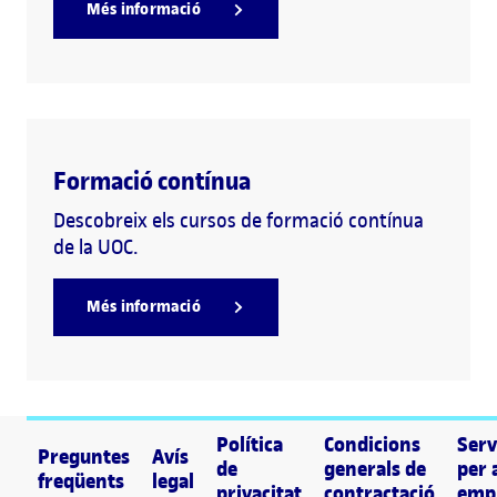
Més informació
Formació contínua
Descobreix els cursos de formació contínua
de la UOC.
Més informació
Política
Condicions
Serv
Preguntes
Avís
de
generals de
per 
freqüents
legal
privacitat
contractació
emp