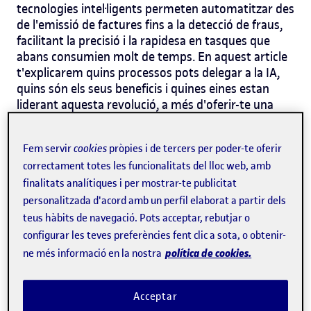
tecnologies intel·ligents permeten automatitzar des
de l'emissió de factures fins a la detecció de fraus,
facilitant la precisió i la rapidesa en tasques que
abans consumien molt de temps. En aquest article
t'explicarem quins processos pots delegar a la IA,
quins són els seus beneficis i quines eines estan
liderant aquesta revolució, a més d'oferir-te una
visió sobre la formació de Jesuïtes Educació en
col·laboració amb la UOC per a acompanyar-te en
Fem servir
cookies
pròpies i de tercers per poder-te oferir
aquesta transformació.
correctament totes les funcionalitats del lloc web, amb
finalitats analítiques i per mostrar-te publicitat
Quines tasques comptables
personalitzada d'acord amb un perfil elaborat a partir dels
pot assumir la intel·ligència
teus hàbits de navegació. Pots acceptar, rebutjar o
artificial?
configurar les teves preferències fent clic a sota, o obtenir-
política de cookies.
ne més informació en la nostra
La IA ja és present en moltes àrees comptables,
fent més senzill i segur el treball del professional.
Acceptar
Algunes de les seves aplicacions més destacades