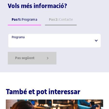
Vols més informació?
Pas 1:
Pas 2:
Programa
Contacte
Programa
Programa
Pas següent
Show Error
Show Ok
Show Error
També et pot interessar