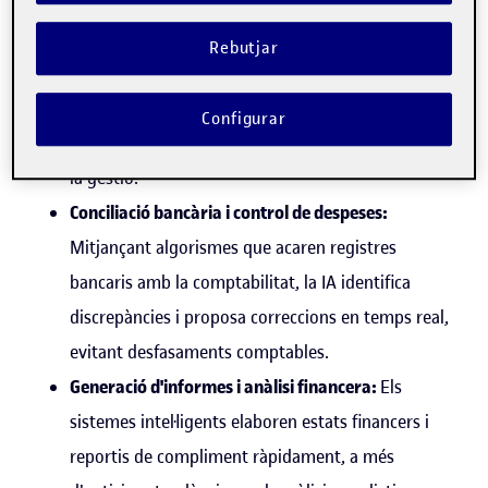
són:
Facturació electrònica i registre automàtic:
La IA
Rebutjar
escaneja, processa i extreu dades de factures,
generant automàticament els assentaments
Configurar
comptables. Això redueix errors manuals i accelera
la gestió.
Conciliació bancària i control de despeses:
Mitjançant algorismes que acaren registres
bancaris amb la comptabilitat, la IA identifica
discrepàncies i proposa correccions en temps real,
evitant desfasaments comptables.
Generació d'informes i anàlisi financera:
Els
sistemes intel·ligents elaboren estats financers i
reportis de compliment ràpidament, a més